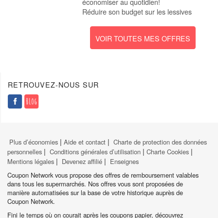
économiser au quotidien!
Réduire son budget sur les lessives
VOIR TOUTES MES OFFRES
Entretien & Maison
Epicerie
Boissons
Hygiène & Beauté
Frais
RETROUVEZ-NOUS SUR
Produits Laitiers
Bébé
Animaux
Pains & Pâtisseries
Vins & Alcools
|
|
Plus d’économies
Aide et contact
Charte de protection des données
|
|
|
personnelles
Conditions générales d’utilisation
Charte Cookies
|
|
Mentions légales
Devenez affilié
Enseignes
Coupon Network vous propose des offres de remboursement valables
dans tous les supermarchés. Nos offres vous sont proposées de
manière automatisées sur la base de votre historique auprès de
Coupon Network.
Fini le temps où on courait après les coupons papier, découvrez