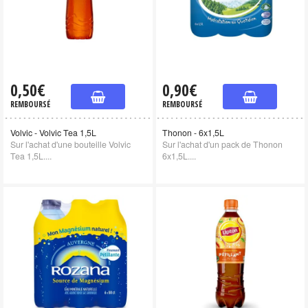
0,50€
0,90€
REMBOURSÉ
REMBOURSÉ
Volvic - Volvic Tea 1,5L
Thonon - 6x1,5L
Sur l'achat d'une bouteille Volvic
Sur l'achat d'un pack de Thonon
Tea 1,5L....
6x1,5L....