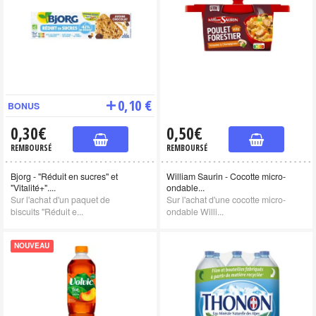
0,10 €
BONUS
0,30€
0,50€
REMBOURSÉ
REMBOURSÉ
Bjorg - "Réduit en sucres" et
William Saurin - Cocotte micro-
"Vitalité+"....
ondable...
Sur l'achat d'un paquet de
Sur l'achat d'une cocotte micro-
biscuits "Réduit e...
ondable Willi...
NOUVEAU