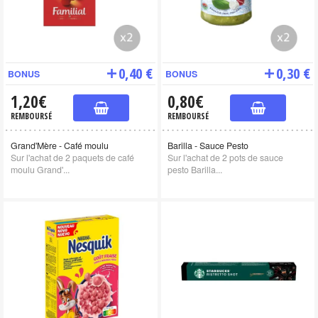
0,40 €
0,30 €
BONUS
BONUS
1,20€
0,80€
REMBOURSÉ
REMBOURSÉ
Grand'Mère - Café moulu
Barilla - Sauce Pesto
Sur l'achat de 2 paquets de café
Sur l'achat de 2 pots de sauce
moulu Grand'...
pesto Barilla...