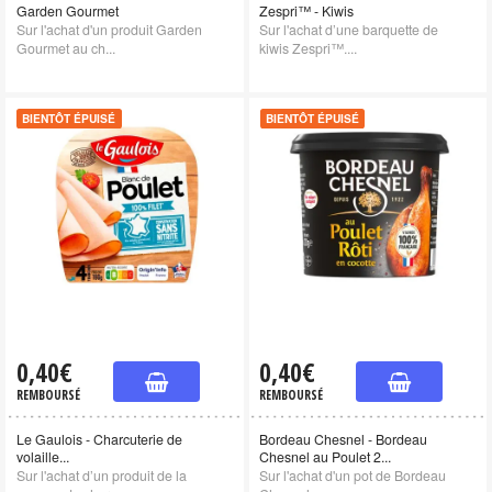
Garden Gourmet
Zespri™ - Kiwis
Sur l'achat d'un produit Garden
Sur l'achat d’une barquette de
Gourmet au ch...
kiwis Zespri™....
BIENTÔT ÉPUISÉ
BIENTÔT ÉPUISÉ
0,40€
0,40€
REMBOURSÉ
REMBOURSÉ
Le Gaulois - Charcuterie de
Bordeau Chesnel - Bordeau
volaille...
Chesnel au Poulet 2...
Sur l'achat d’un produit de la
Sur l'achat d'un pot de Bordeau