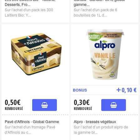
Desserts, Fro...
gamme...
Sur l'achat d'un pack les 300
Sur l'achat d'un pack de 6
Laitiers Bio: Y...
bouteilles de 1L d...
0,10 €
BONUS
0,50€
0,30€
REMBOURSÉ
REMBOURSÉ
Pavé d'Affinois - Global Gamme
Alpro - brassés végétaux
Sur l'achat d'un fromage Pavé
Sur l’achat d’un produit alpro de
d'Affinois au c...
la gamme br...