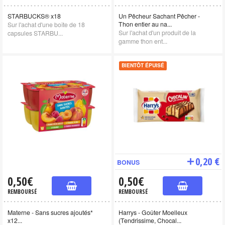
STARBUCKS® x18
Un Pêcheur Sachant Pêcher -
Thon entier au na...
Sur l'achat d'une boîte de 18
Sur l'achat d'un produit de la
capsules STARBU...
gamme thon ent...
BIENTÔT ÉPUISÉ
0,20 €
BONUS
0,50€
0,50€
REMBOURSÉ
REMBOURSÉ
Materne - Sans sucres ajoutés*
Harrys - Goûter Moelleux
x12...
(Tendrissime, Chocal...