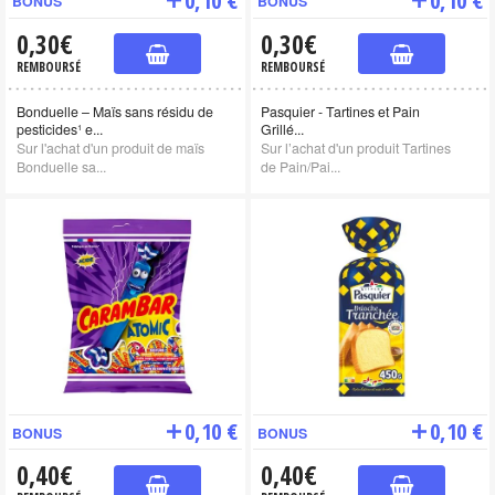
BONUS
BONUS
0,30€
0,30€
REMBOURSÉ
REMBOURSÉ
Bonduelle – Maïs sans résidu de
Pasquier - Tartines et Pain
pesticides¹ e...
Grillé...
Sur l'achat d'un produit de maïs
Sur l’achat d'un produit Tartines
Bonduelle sa...
de Pain/Pai...
0,10 €
0,10 €
BONUS
BONUS
0,40€
0,40€