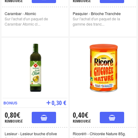
REMBOURSÉ
REMBOURSÉ
Carambar - Atomic
Pasquier - Brioche Tranchée
Sur l'achat d'un paquet de
Sur l'achat d'un paquet de la
Carambar Atomic cl...
gamme des tranc...
0,30 €
BONUS
0,80€
0,40€
REMBOURSÉ
REMBOURSÉ
Lesieur - Lesieur touche d'olive
Ricoré® - Chicorée Nature 85g.