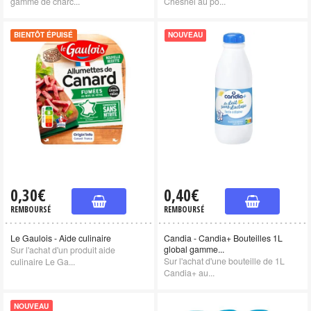
gamme de charc...
Chesnel au po...
BIENTÔT ÉPUISÉ
NOUVEAU
0,30€
0,40€
REMBOURSÉ
REMBOURSÉ
Le Gaulois - Aide culinaire
Candia - Candia+ Bouteilles 1L
global gamme...
Sur l'achat d'un produit aide
Sur l'achat d'une bouteille de 1L
culinaire Le Ga...
Candia+ au...
NOUVEAU