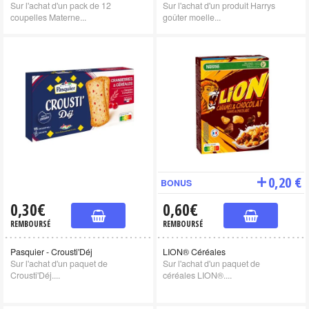
Sur l'achat d'un pack de 12
Sur l'achat d'un produit Harrys
coupelles Materne...
goûter moelle...
0,20 €
BONUS
0,30€
0,60€
REMBOURSÉ
REMBOURSÉ
Pasquier - Crousti'Déj
LION® Céréales
Sur l'achat d'un paquet de
Sur l'achat d'un paquet de
Crousti'Déj....
céréales LION®....