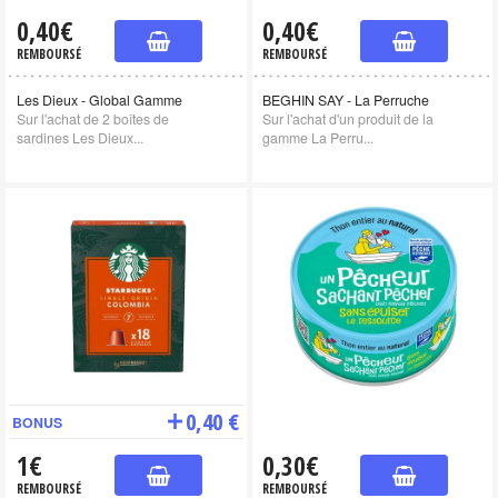
0,40€
0,40€
REMBOURSÉ
REMBOURSÉ
Les Dieux - Global Gamme
BEGHIN SAY - La Perruche
Sur l'achat de 2 boîtes de
Sur l'achat d'un produit de la
sardines Les Dieux...
gamme La Perru...
0,40 €
BONUS
1€
0,30€
REMBOURSÉ
REMBOURSÉ