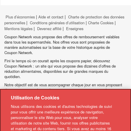
|
|
Plus d’économies
Aide et contact
Charte de protection des données
|
|
|
personnelles
Conditions générales d’utilisation
Charte Cookies
|
|
Mentions légales
Devenez affilié
Enseignes
Coupon Network vous propose des offres de remboursement valables
dans tous les supermarchés. Nos offres vous sont proposées de
manière automatisées sur la base de votre historique auprès de
Coupon Network.
Fini le temps où on courait après les coupons papier, découvrez
Coupon Network : un site qui vous propose des dizaines d’offres de
réduction alimentaires, disponibles sur de grandes marques du
quotidien.
Notre objectif est de vous accompagner chaque jour en vous proposant
des promotions sur les produits que vous aimez, mais aussi de vous
permettre de découvrir les innovations des marques à prix réduits
Utilisation de Cookies
grâce à nos offres de remboursement.
Nous utilisons des cookies et d'autres technologies de suivi
Un large choix de marques et de rayons vous est offert pour
pour vous offrir une meilleure expérience de navigation,
sélectionner vos offres selon vos envies ! Pour les gourmands, un large
personnaliser le site Web pour vous, analyser votre
choix de chocolats, confiseries et desserts, pour les pros de la cuisine,
utilisation de notre site Web, fournir nos offres publicitaires
rendez-vous au rayon épicerie, pour le petit-déjeuner : café, biscuits,
et marketing et du contenu tiers. Si vous avez au moins 16
céréales et gâteaux, sans oublier l’eau, le lait, les produits pour bébés,