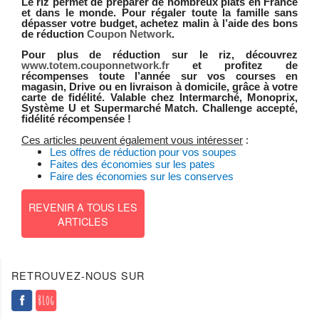
Le riz permet de préparer de nombreux plats en France
et dans le monde. Pour régaler toute la famille sans
dépasser votre budget, achetez malin à l’aide des bons
de réduction
Coupon Network
.
Pour plus de réduction sur le riz, découvrez
www.totem.couponnetwork.fr
et profitez de
récompenses toute l’année sur vos courses en
magasin, Drive ou en livraison à domicile, grâce à votre
carte de fidélité. Valable chez Intermarché, Monoprix,
Système U et Supermarché Match. Challenge accepté,
fidélité récompensée !
Ces articles peuvent également vous intéresser
:
Les offres de réduction pour vos soupes
Faites des économies sur les pates
Faire des économies sur les conserves
REVENIR A TOUS LES
ARTICLES
Entretien & Maison
Epicerie
Boissons
Hygiène & Beauté
Frais
RETROUVEZ-NOUS SUR
Produits Laitiers
Bébé
Animaux
Pains & Pâtisseries
Vins & Alcools