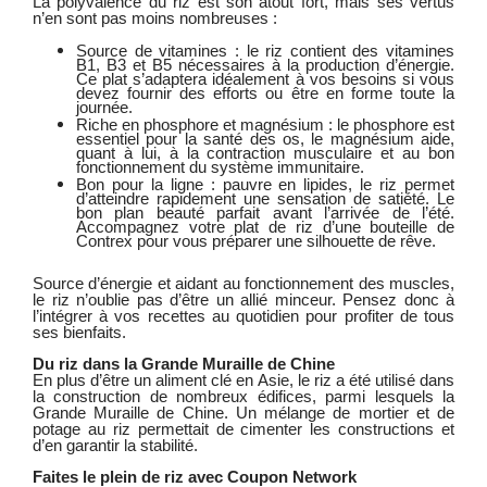
La polyvalence du riz est son atout fort, mais ses vertus
n’en sont pas moins nombreuses :
Source de vitamines : le riz contient des vitamines
B1, B3 et B5 nécessaires à la production d’énergie.
Ce plat s’adaptera idéalement à vos besoins si vous
devez fournir des efforts ou être en forme toute la
journée.
Riche en phosphore et magnésium : le phosphore est
essentiel pour la santé des os, le magnésium aide,
quant à lui, à la contraction musculaire et au bon
fonctionnement du système immunitaire.
Bon pour la ligne : pauvre en lipides, le riz permet
d’atteindre rapidement une sensation de satiété. Le
bon plan beauté parfait avant l’arrivée de l’été.
Accompagnez votre plat de riz d’une bouteille de
Contrex pour vous préparer une silhouette de rêve.
Source d’énergie et aidant au fonctionnement des muscles,
le riz n’oublie pas d’être un allié minceur. Pensez donc à
l’intégrer à vos recettes au quotidien pour profiter de tous
ses bienfaits.
Du riz dans la Grande Muraille de Chine
En plus d’être un aliment clé en Asie, le riz a été utilisé dans
la construction de nombreux édifices, parmi lesquels la
Grande Muraille de Chine. Un mélange de mortier et de
potage au riz permettait de cimenter les constructions et
d’en garantir la stabilité.
Faites le plein de riz avec Coupon Network