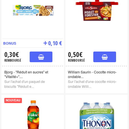
0,10 €
BONUS
0,30€
0,50€
REMBOURSÉ
REMBOURSÉ
Bjorg - "Réduit en sucres" et
William Saurin - Cocotte micro-
"Vitalité+"....
ondable...
Sur l'achat d'un paquet de
Sur l'achat d'une cocotte micro-
biscuits "Réduit e...
ondable Willi...
NOUVEAU