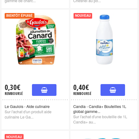
gamme de charc...
Chesnel au po...
BIENTÔT ÉPUISÉ
NOUVEAU
0,30€
0,40€
REMBOURSÉ
REMBOURSÉ
Le Gaulois - Aide culinaire
Candia - Candia+ Bouteilles 1L
global gamme...
Sur l'achat d'un produit aide
Sur l'achat d'une bouteille de 1L
culinaire Le Ga...
Candia+ au...
NOUVEAU