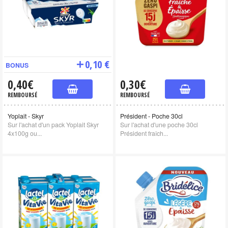
0,10 €
BONUS
0,40€
0,30€
REMBOURSÉ
REMBOURSÉ
Yoplait - Skyr
Président - Poche 30cl
Sur l'achat d'un pack Yoplait Skyr
Sur l'achat d'une poche 30cl
4x100g ou...
Président fraîch...