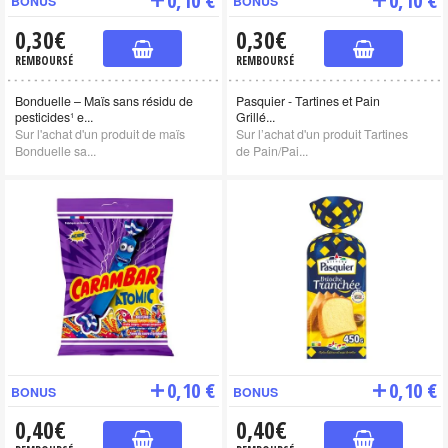
BONUS
BONUS
0,30€
0,30€
REMBOURSÉ
REMBOURSÉ
Bonduelle – Maïs sans résidu de
Pasquier - Tartines et Pain
pesticides¹ e...
Grillé...
Sur l'achat d'un produit de maïs
Sur l’achat d'un produit Tartines
Bonduelle sa...
de Pain/Pai...
0,10 €
0,10 €
BONUS
BONUS
0,40€
0,40€