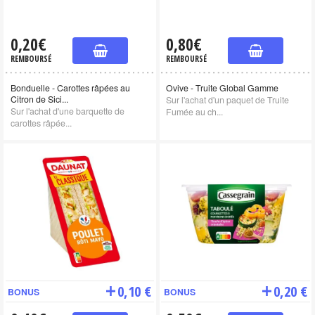
0,20€
0,80€
REMBOURSÉ
REMBOURSÉ
Bonduelle - Carottes râpées au
Ovive - Truite Global Gamme
Citron de Sici...
Sur l'achat d'un paquet de Truite
Sur l'achat d'une barquette de
Fumée au ch...
carottes râpée...
0,10 €
0,20 €
BONUS
BONUS