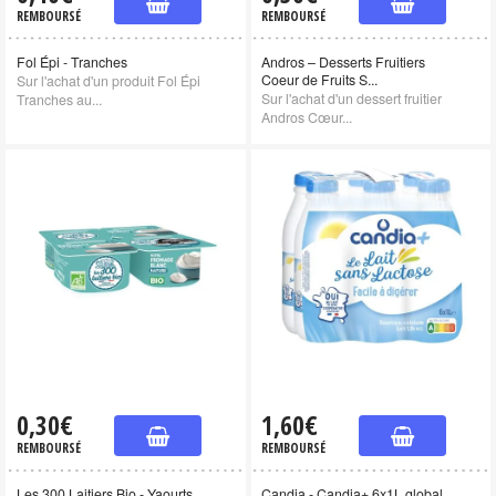
REMBOURSÉ
REMBOURSÉ
Fol Épi - Tranches
Andros – Desserts Fruitiers
Coeur de Fruits S...
Sur l'achat d'un produit Fol Épi
Sur l'achat d'un dessert fruitier
Tranches au...
Andros Cœur...
0,30€
1,60€
REMBOURSÉ
REMBOURSÉ
Les 300 Laitiers Bio - Yaourts,
Candia - Candia+ 6x1L global