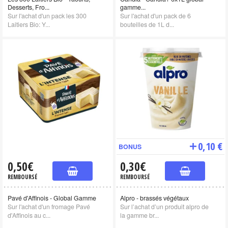
Desserts, Fro...
gamme...
Sur l'achat d'un pack les 300
Sur l'achat d'un pack de 6
Laitiers Bio: Y...
bouteilles de 1L d...
0,10 €
BONUS
0,50€
0,30€
REMBOURSÉ
REMBOURSÉ
Pavé d'Affinois - Global Gamme
Alpro - brassés végétaux
Sur l'achat d'un fromage Pavé
Sur l’achat d’un produit alpro de
d'Affinois au c...
la gamme br...