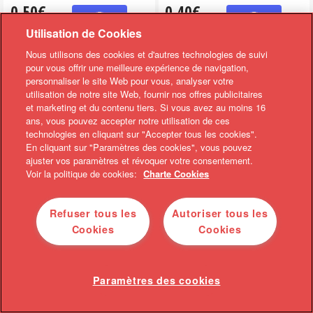
0,50€
0,40€
REMBOURSÉ
REMBOURSÉ
Utilisation de Cookies
Nous utilisons des cookies et d'autres technologies de suivi
Sous le Pommier - Pur jus de
alpro - Boissons Végétales
Pomme Nature ou...
Sur l'achat d'un produit alpro de
pour vous offrir une meilleure expérience de navigation,
Sur l'achat de 2 purs jus Sous le
la gamme bo...
personnaliser le site Web pour vous, analyser votre
Pommier 1L...
utilisation de notre site Web, fournir nos offres publicitaires
et marketing et du contenu tiers. Si vous avez au moins 16
ans, vous pouvez accepter notre utilisation de ces
BIENTÔT ÉPUISÉ
technologies en cliquant sur "Accepter tous les cookies".
En cliquant sur "Paramètres des cookies", vous pouvez
ajuster vos paramètres et révoquer votre consentement.
Voir la politique de cookies:
Charte Cookies
Refuser tous les
Autoriser tous les
Cookies
Cookies
0,10 €
0,10 €
BONUS
BONUS
0,20€
0,20€
Paramètres des cookies
REMBOURSÉ
REMBOURSÉ