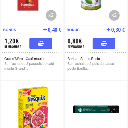
0,40 €
0,30 €
BONUS
BONUS
1,20€
0,80€
REMBOURSÉ
REMBOURSÉ
Grand'Mère - Café moulu
Barilla - Sauce Pesto
Sur l'achat de 2 paquets de café
Sur l'achat de 2 pots de sauce
moulu Grand'...
pesto Barilla...