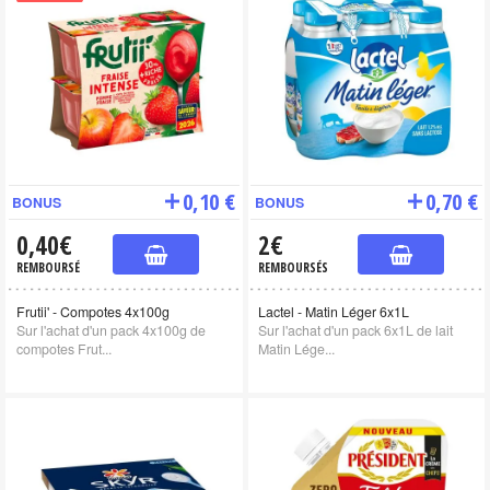
0,10 €
0,70 €
BONUS
BONUS
0,40€
2€
REMBOURSÉ
REMBOURSÉS
Frutii' - Compotes 4x100g
Lactel - Matin Léger 6x1L
Sur l'achat d'un pack 4x100g de
Sur l'achat d'un pack 6x1L de lait
compotes Frut...
Matin Lége...