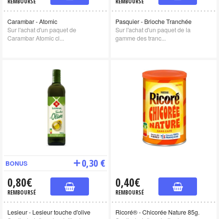
REMBOURSÉ
REMBOURSÉ
Carambar - Atomic
Pasquier - Brioche Tranchée
Sur l'achat d'un paquet de
Sur l'achat d'un paquet de la
Carambar Atomic cl...
gamme des tranc...
0,30 €
BONUS
0,80€
0,40€
REMBOURSÉ
REMBOURSÉ
Lesieur - Lesieur touche d'olive
Ricoré® - Chicorée Nature 85g.