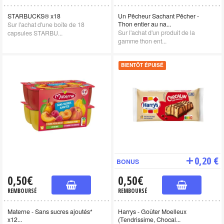
STARBUCKS® x18
Un Pêcheur Sachant Pêcher -
Thon entier au na...
Sur l'achat d'une boîte de 18
Sur l'achat d'un produit de la
capsules STARBU...
gamme thon ent...
BIENTÔT ÉPUISÉ
0,20 €
BONUS
0,50€
0,50€
REMBOURSÉ
REMBOURSÉ
Materne - Sans sucres ajoutés*
Harrys - Goûter Moelleux
x12...
(Tendrissime, Chocal...