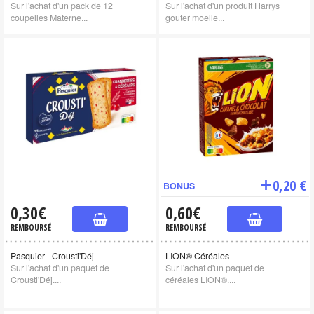
Sur l'achat d'un pack de 12
Sur l'achat d'un produit Harrys
coupelles Materne...
goûter moelle...
0,20 €
BONUS
0,30€
0,60€
REMBOURSÉ
REMBOURSÉ
Pasquier - Crousti'Déj
LION® Céréales
Sur l'achat d'un paquet de
Sur l'achat d'un paquet de
Crousti'Déj....
céréales LION®....