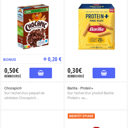
0,20 €
BONUS
0,50€
0,30€
REMBOURSÉ
REMBOURSÉ
Chocapic®
Barilla - Protein+
Sur l'achat d'un paquet de
Sur l'achat d'un produit Barilla
céréales Chocapic®...
Protein+ au...
BIENTÔT ÉPUISÉ