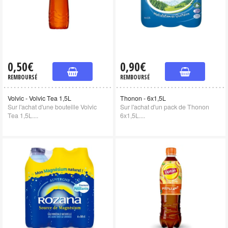
0,50€
0,90€
REMBOURSÉ
REMBOURSÉ
Volvic - Volvic Tea 1,5L
Thonon - 6x1,5L
Sur l'achat d'une bouteille Volvic
Sur l'achat d'un pack de Thonon
Tea 1,5L....
6x1,5L....