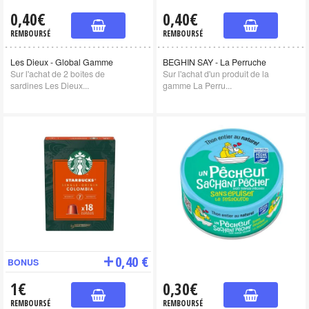
0,40€
0,40€
REMBOURSÉ
REMBOURSÉ
Les Dieux - Global Gamme
BEGHIN SAY - La Perruche
Sur l'achat de 2 boîtes de
Sur l'achat d'un produit de la
sardines Les Dieux...
gamme La Perru...
0,40 €
BONUS
1€
0,30€
REMBOURSÉ
REMBOURSÉ