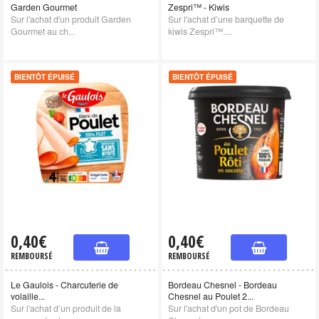
Garden Gourmet
Zespri™ - Kiwis
Sur l'achat d'un produit Garden
Sur l'achat d’une barquette de
Gourmet au ch...
kiwis Zespri™....
BIENTÔT ÉPUISÉ
BIENTÔT ÉPUISÉ
0,40€
0,40€
REMBOURSÉ
REMBOURSÉ
Le Gaulois - Charcuterie de
Bordeau Chesnel - Bordeau
volaille...
Chesnel au Poulet 2...
Sur l'achat d’un produit de la
Sur l'achat d'un pot de Bordeau