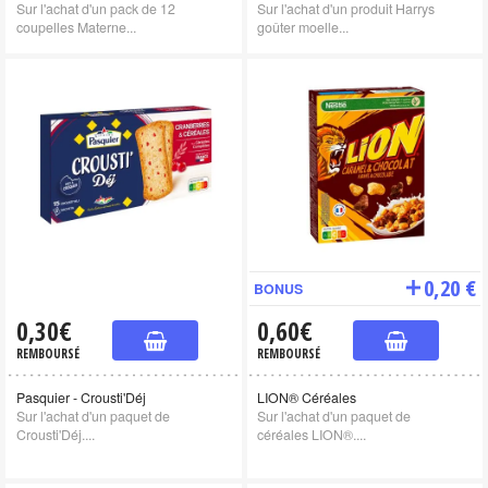
Sur l'achat d'un pack de 12
Sur l'achat d'un produit Harrys
coupelles Materne...
goûter moelle...
0,20 €
BONUS
0,30€
0,60€
REMBOURSÉ
REMBOURSÉ
Pasquier - Crousti'Déj
LION® Céréales
Sur l'achat d'un paquet de
Sur l'achat d'un paquet de
Crousti'Déj....
céréales LION®....