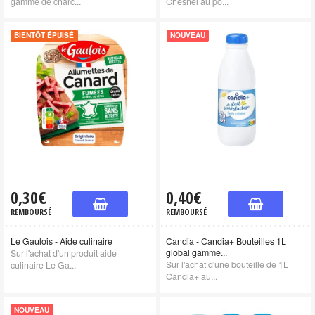
gamme de charc...
Chesnel au po...
BIENTÔT ÉPUISÉ
NOUVEAU
0,30€
0,40€
REMBOURSÉ
REMBOURSÉ
Le Gaulois - Aide culinaire
Candia - Candia+ Bouteilles 1L
global gamme...
Sur l'achat d'un produit aide
Sur l'achat d'une bouteille de 1L
culinaire Le Ga...
Candia+ au...
NOUVEAU