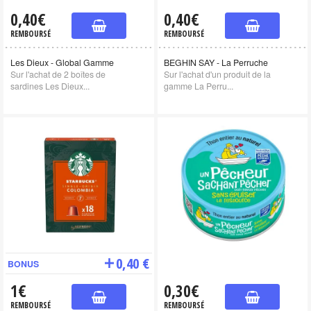
0,40€
0,40€
REMBOURSÉ
REMBOURSÉ
Les Dieux - Global Gamme
BEGHIN SAY - La Perruche
Sur l'achat de 2 boîtes de
Sur l'achat d'un produit de la
sardines Les Dieux...
gamme La Perru...
0,40 €
BONUS
1€
0,30€
REMBOURSÉ
REMBOURSÉ