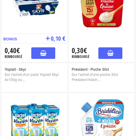
0,10 €
BONUS
0,40€
0,30€
REMBOURSÉ
REMBOURSÉ
Yoplait - Skyr
Président - Poche 30cl
Sur l'achat d'un pack Yoplait Skyr
Sur l'achat d'une poche 30cl
4x100g ou...
Président fraîch...