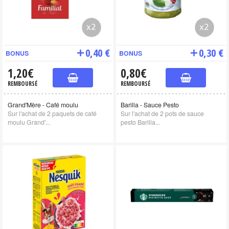
0,40 €
0,30 €
BONUS
BONUS
1,20€
0,80€
REMBOURSÉ
REMBOURSÉ
Grand'Mère - Café moulu
Barilla - Sauce Pesto
Sur l'achat de 2 paquets de café
Sur l'achat de 2 pots de sauce
moulu Grand'...
pesto Barilla...