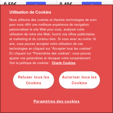
0,50€
0,40€
REMBOURSÉ
REMBOURSÉ
Utilisation de Cookies
Nous utilisons des cookies et d'autres technologies de suivi
Sous le Pommier - Pur jus de
alpro - Boissons Végétales
Pomme Nature ou...
Sur l'achat d'un produit alpro de
pour vous offrir une meilleure expérience de navigation,
Sur l'achat de 2 purs jus Sous le
la gamme bo...
personnaliser le site Web pour vous, analyser votre
Pommier 1L...
utilisation de notre site Web, fournir nos offres publicitaires
et marketing et du contenu tiers. Si vous avez au moins 16
ans, vous pouvez accepter notre utilisation de ces
BIENTÔT ÉPUISÉ
technologies en cliquant sur "Accepter tous les cookies".
En cliquant sur "Paramètres des cookies", vous pouvez
ajuster vos paramètres et révoquer votre consentement.
Voir la politique de cookies:
Charte Cookies
Refuser tous les
Autoriser tous les
Cookies
Cookies
0,10 €
0,10 €
BONUS
BONUS
0,20€
0,20€
Paramètres des cookies
REMBOURSÉ
REMBOURSÉ