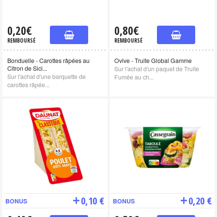
0,20€
0,80€
REMBOURSÉ
REMBOURSÉ
Bonduelle - Carottes râpées au
Ovive - Truite Global Gamme
Citron de Sici...
Sur l'achat d'un paquet de Truite
Sur l'achat d'une barquette de
Fumée au ch...
carottes râpée...
0,10 €
0,20 €
BONUS
BONUS