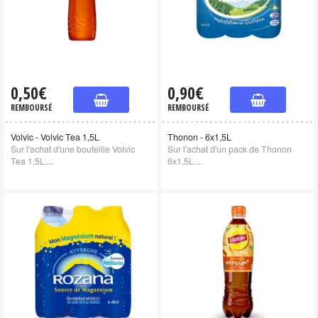
0,50€
0,90€
REMBOURSÉ
REMBOURSÉ
Volvic - Volvic Tea 1,5L
Thonon - 6x1,5L
Sur l'achat d'une bouteille Volvic
Sur l'achat d'un pack de Thonon
Tea 1,5L....
6x1,5L....