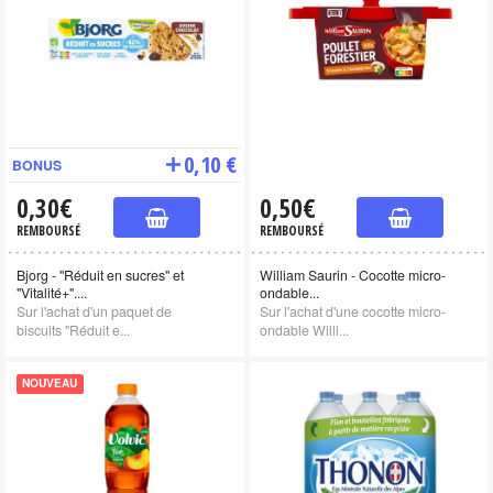
0,10 €
BONUS
0,30€
0,50€
REMBOURSÉ
REMBOURSÉ
Bjorg - "Réduit en sucres" et
William Saurin - Cocotte micro-
"Vitalité+"....
ondable...
Sur l'achat d'un paquet de
Sur l'achat d'une cocotte micro-
biscuits "Réduit e...
ondable Willi...
NOUVEAU