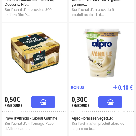
Desserts, Fro...
gamme...
Sur l'achat d'un pack les 300
Sur l'achat d'un pack de 6
Laitiers Bio: Y...
bouteilles de 1L d...
0,10 €
BONUS
0,50€
0,30€
REMBOURSÉ
REMBOURSÉ
Pavé d'Affinois - Global Gamme
Alpro - brassés végétaux
Sur l'achat d'un fromage Pavé
Sur l’achat d’un produit alpro de
d'Affinois au c...
la gamme br...