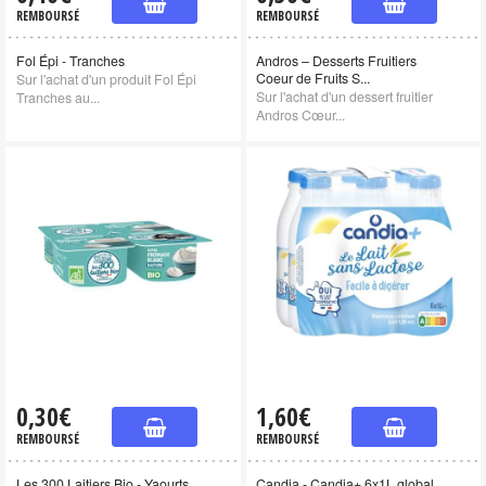
REMBOURSÉ
REMBOURSÉ
Fol Épi - Tranches
Andros – Desserts Fruitiers
Coeur de Fruits S...
Sur l'achat d'un produit Fol Épi
Sur l'achat d'un dessert fruitier
Tranches au...
Andros Cœur...
0,30€
1,60€
REMBOURSÉ
REMBOURSÉ
Les 300 Laitiers Bio - Yaourts,
Candia - Candia+ 6x1L global