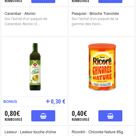
REMBOURSÉ
REMBOURSÉ
Carambar - Atomic
Pasquier - Brioche Tranchée
Sur l'achat d'un paquet de
Sur l'achat d'un paquet de la
Carambar Atomic cl...
gamme des tranc...
0,30 €
BONUS
0,80€
0,40€
REMBOURSÉ
REMBOURSÉ
Lesieur - Lesieur touche d'olive
Ricoré® - Chicorée Nature 85g.