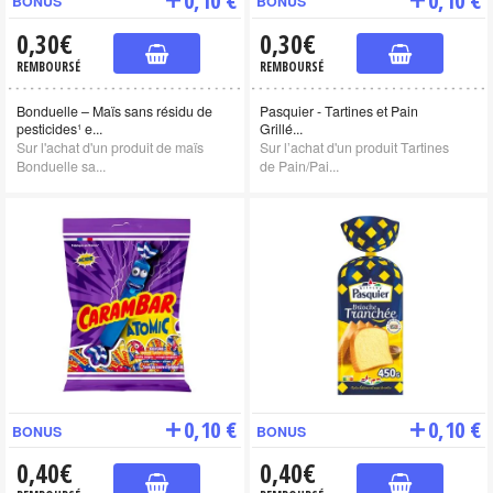
BONUS
BONUS
0,30€
0,30€
REMBOURSÉ
REMBOURSÉ
Bonduelle – Maïs sans résidu de
Pasquier - Tartines et Pain
pesticides¹ e...
Grillé...
Sur l'achat d'un produit de maïs
Sur l’achat d'un produit Tartines
Bonduelle sa...
de Pain/Pai...
0,10 €
0,10 €
BONUS
BONUS
0,40€
0,40€