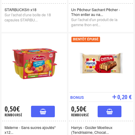
STARBUCKS® x18
Un Pêcheur Sachant Pêcher -
Thon entier au na...
Sur l'achat d'une boîte de 18
Sur l'achat d'un produit de la
capsules STARBU...
gamme thon ent...
BIENTÔT ÉPUISÉ
0,20 €
BONUS
0,50€
0,50€
REMBOURSÉ
REMBOURSÉ
Materne - Sans sucres ajoutés*
Harrys - Goûter Moelleux
x12...
(Tendrissime, Chocal...