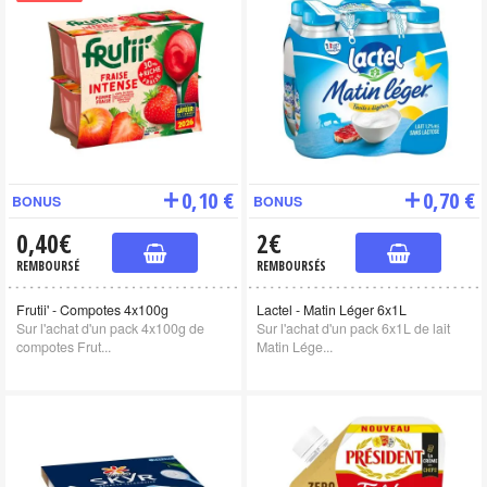
0,10 €
0,70 €
BONUS
BONUS
0,40€
2€
REMBOURSÉ
REMBOURSÉS
Frutii' - Compotes 4x100g
Lactel - Matin Léger 6x1L
Sur l'achat d'un pack 4x100g de
Sur l'achat d'un pack 6x1L de lait
compotes Frut...
Matin Lége...