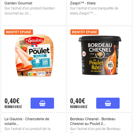
Garden Gourmet
Zespri™ - Kiwis
Sur l'achat d'un produit Garden
Sur l'achat d’une barquette de
Gourmet au ch...
kiwis Zespri™....
BIENTÔT ÉPUISÉ
BIENTÔT ÉPUISÉ
0,40€
0,40€
REMBOURSÉ
REMBOURSÉ
Le Gaulois - Charcuterie de
Bordeau Chesnel - Bordeau
volaille...
Chesnel au Poulet 2...
Sur l'achat d’un produit de la
Sur l'achat d'un pot de Bordeau