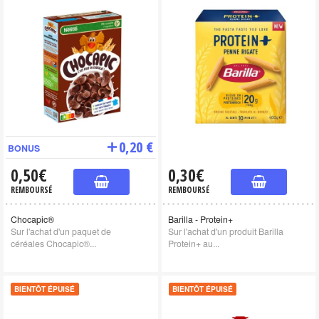
0,20 €
BONUS
0,50€
0,30€
REMBOURSÉ
REMBOURSÉ
Chocapic®
Barilla - Protein+
Sur l'achat d'un paquet de
Sur l'achat d'un produit Barilla
céréales Chocapic®...
Protein+ au...
BIENTÔT ÉPUISÉ
BIENTÔT ÉPUISÉ